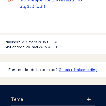
(utgått)
(pdf)
Publisert
30. mars 2016
08:30
Sist endret
26. mai 2016
08:31
Fant du det du lette etter?
Gi oss tilbakemelding
Footer
Tema