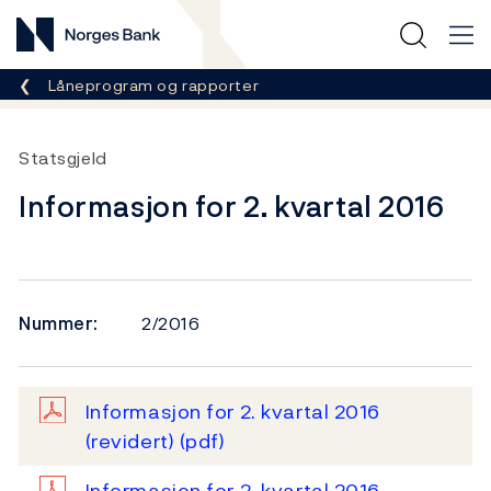
Norges Bank
Her er du nå:
Låneprogram og rapporter
Statsgjeld
Informasjon for 2. kvartal 2016
Nummer:
2/2016
Informasjon for 2. kvartal 2016
(revidert)
(pdf)
Informasjon for 2. kvartal 2016