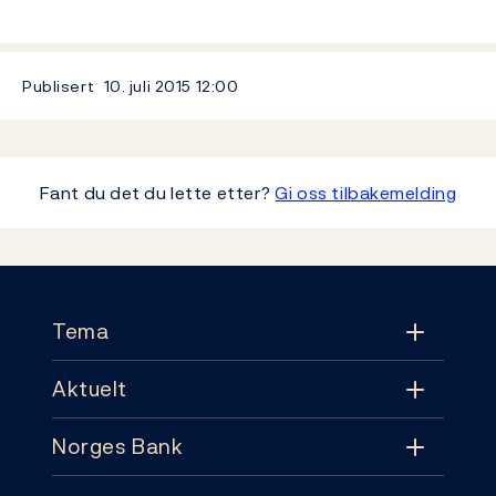
Publisert
10. juli 2015
12:00
Fant du det du lette etter?
Gi oss tilbakemelding
Footer
Tema
Aktuelt
Tema
Norges Bank
Aktuelt
Pengepolitikk