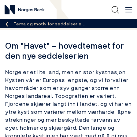
Norges Bank
Her er du nå:
Tema og motiv for seddelserie …
Om "Havet" – hovedtemaet for
den nye seddelserien
Norge er et lite land, men en stor kystnasjon.
Kysten vår er Europas lengste, og vi forvalter
havområder som er syv ganger større enn
Norges landareal. Topografien er variert.
Fjordene skjærer langt inn i landet, og vi har en
ytre kyst som varierer mellom værharde, åpne
strekninger og mer beskyttede farvann av
øyer, holmer og skjærgård. Den lange og
kronglete kystlinjen har vært med på å gi oss