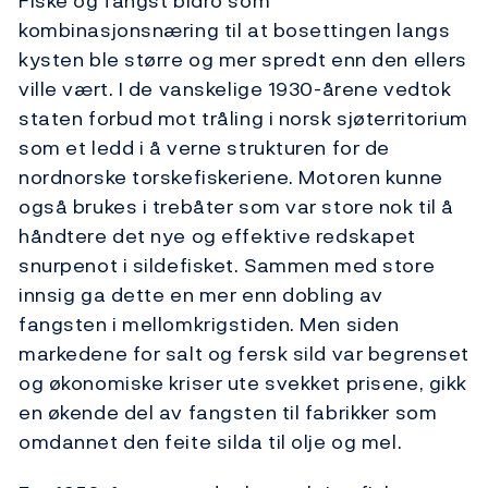
Fiske og fangst bidro som
kombinasjonsnæring til at bosettingen langs
kysten ble større og mer spredt enn den ellers
ville vært. I de vanskelige 1930-årene vedtok
staten forbud mot tråling i norsk sjøterritorium
som et ledd i å verne strukturen for de
nordnorske torskefiskeriene. Motoren kunne
også brukes i trebåter som var store nok til å
håndtere det nye og effektive redskapet
snurpenot i sildefisket. Sammen med store
innsig ga dette en mer enn dobling av
fangsten i mellomkrigstiden. Men siden
markedene for salt og fersk sild var begrenset
og økonomiske kriser ute svekket prisene, gikk
en økende del av fangsten til fabrikker som
omdannet den feite silda til olje og mel.