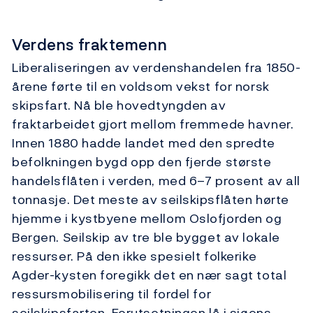
Verdens fraktemenn
Liberaliseringen av verdenshandelen fra 1850-
årene førte til en voldsom vekst for norsk
skipsfart. Nå ble hovedtyngden av
fraktarbeidet gjort mellom fremmede havner.
Innen 1880 hadde landet med den spredte
befolkningen bygd opp den fjerde største
handelsflåten i verden, med 6–7 prosent av all
tonnasje. Det meste av seilskipsflåten hørte
hjemme i kystbyene mellom Oslofjorden og
Bergen. Seilskip av tre ble bygget av lokale
ressurser. På den ikke spesielt folkerike
Agder-kysten foregikk det en nær sagt total
ressursmobilisering til fordel for
seilskipsfarten. Forutsetningen lå i sjøens