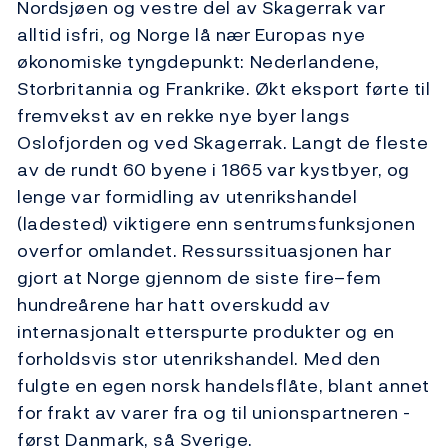
Nordsjøen og vestre del av Skagerrak var
alltid isfri, og Norge lå nær Europas nye
økonomiske tyngdepunkt: Nederlandene,
Storbritannia og Frankrike. Økt eksport førte til
fremvekst av en rekke nye byer langs
Oslofjorden og ved Skagerrak. Langt de fleste
av de rundt 60 byene i 1865 var kystbyer, og
lenge var formidling av utenrikshandel
(ladested) viktigere enn sentrumsfunksjonen
overfor omlandet. Ressurssituasjonen har
gjort at Norge gjennom de siste fire–fem
hundreårene har hatt overskudd av
internasjonalt etterspurte produkter og en
forholdsvis stor utenrikshandel. Med den
fulgte en egen norsk handelsflåte, blant annet
for frakt av varer fra og til unionspartneren -
først Danmark, så Sverige.