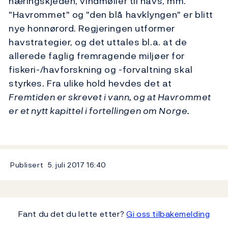
næringskjeden, vindmøller til havs, mm.
"Havrommet" og "den blå havklyngen" er blitt
nye honnørord. Regjeringen utformer
havstrategier, og det uttales bl.a. at de
allerede faglig fremragende miljøer for
fiskeri-/havforskning og -forvaltning skal
styrkes. Fra ulike hold hevdes det at
Fremtiden er skrevet i vann, og at Havrommet
er et nytt kapittel i fortellingen om Norge.
Publisert
5. juli 2017
16:40
Fant du det du lette etter?
Gi oss tilbakemelding