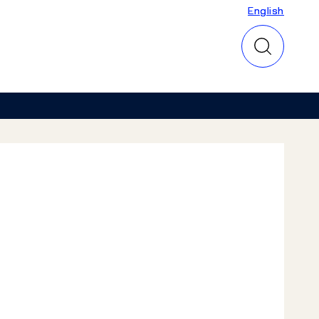
English
English