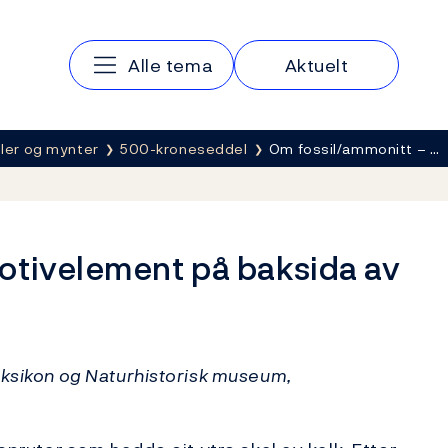
Hovedmeny
Alle tema
Aktuelt
ler og mynter
500-kroneseddel
Om fossil/ammonitt – …
otivelement på baksida av
eksikon og Naturhistorisk museum,