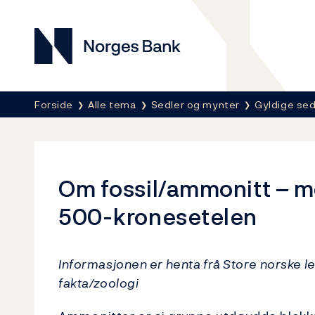
Norges Bank
Her er du nå:
Forside
Alle tema
Sedler og mynter
Gyldige sed
Om fossil/ammonitt – m
500-kronesetelen
Informasjonen er henta frå Store norske l
fakta/zoologi