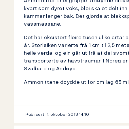
Ammonittar er ei gruppe utdøydde blekksp
kvart som dyret voks, blei skalet delt in
kammer lenger bak. Det gjorde at blekks
vassmassane.
Det har eksistert fleire tusen ulike artar
år. Storleiken varierte frå 1 cm til 2,5 m
heile verda, og ein går ut frå at dei svøm
transporterte av havstraumar. I Noreg er
Svalbard og Andøya.
Ammonittane døydde ut for om lag 65 mill
Publisert
1. oktober 2018
14:10