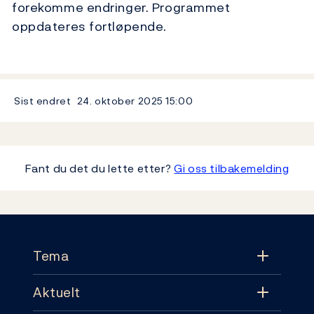
forekomme endringer. Programmet
oppdateres fortløpende.
Sist endret
24. oktober 2025
15:00
Fant du det du lette etter?
Gi oss tilbakemelding
Footer
Tema
Aktuelt
Tema