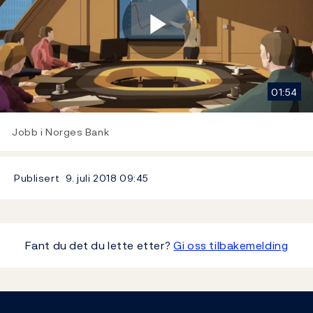
Play
01:54
Video
Jobb i Norges Bank
Publisert
9. juli 2018
09:45
Fant du det du lette etter?
Gi oss tilbakemelding
Footer