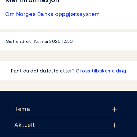
Om Norges Banks oppgjørssystem
Sist endret
13. mai 2026
12:50
Fant du det du lette etter?
Gi oss tilbakemelding
Footer
Tema
Aktuelt
Tema