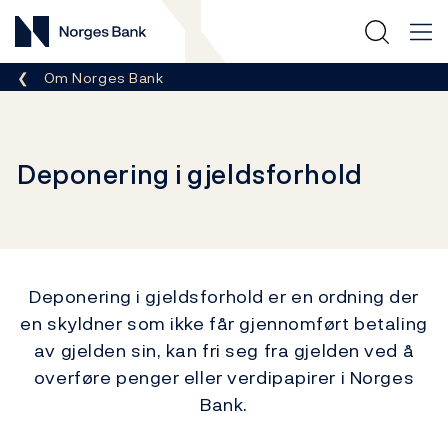
Norges Bank
Her er du nå:
Om Norges Bank
Deponering i gjeldsforhold
Deponering i gjeldsforhold er en ordning der
en skyldner som ikke får gjennomført betaling
av gjelden sin, kan fri seg fra gjelden ved å
overføre penger eller verdipapirer i Norges
Bank.