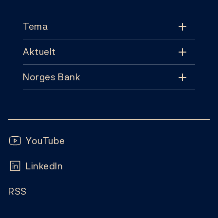
Footer
Tema
Aktuelt
Tema
Norges Bank
Aktuelt
Pengepolitikk
Kontakt
Nyheter
Finansiell stabilitet
Følg oss:
Abonnement
Publikasjoner
YouTube
Sedler og mynter
Ofte stilte spørsmål
LinkedIn
Kalender
Markeder og likviditet
RSS
Ledige stillinger
Bankplassen blogg
Statistikk