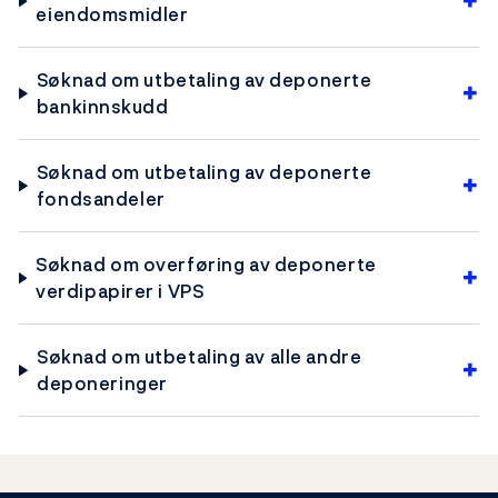
eiendomsmidler
Søknad om utbetaling av deponerte
bankinnskudd
Søknad om utbetaling av deponerte
fondsandeler
Søknad om overføring av deponerte
verdipapirer i VPS
Søknad om utbetaling av alle andre
deponeringer