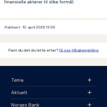
finansielle aktører til slike formål.
Publisert
10. april 2026
13:00
Fant du det du lette etter?
Gi oss tilbakemelding
Footer
Tema
Aktuelt
Tema
Norges Bank
Aktuelt