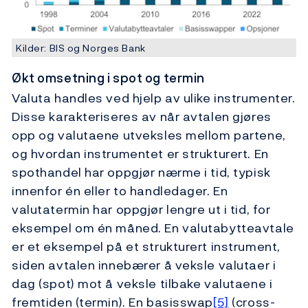
Kilder: BIS og Norges Bank
Økt omsetning i spot og termin
Valuta handles ved hjelp av ulike instrumenter.
Disse karakteriseres av når avtalen gjøres
opp og valutaene utveksles mellom partene,
og hvordan instrumentet er strukturert. En
spothandel har oppgjør nærme i tid, typisk
innenfor én eller to handledager. En
valutatermin har oppgjør lengre ut i tid, for
eksempel om én måned. En valutabytteavtale
er et eksempel på et strukturert instrument,
siden avtalen innebærer å veksle valutaer i
dag (spot) mot å veksle tilbake valutaene i
fremtiden (termin). En basisswap
[5]
(cross-