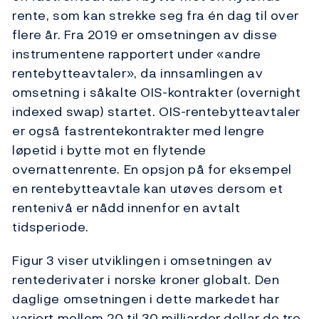
rente, som kan strekke seg fra én dag til over
flere år. Fra 2019 er omsetningen av disse
instrumentene rapportert under «andre
rentebytteavtaler», da innsamlingen av
omsetning i såkalte OIS-kontrakter (overnight
indexed swap) startet. OIS-rentebytteavtaler
er også fastrentekontrakter med lengre
løpetid i bytte mot en flytende
overnattenrente. En opsjon på for eksempel
en rentebytteavtale kan utøves dersom et
rentenivå er nådd innenfor en avtalt
tidsperiode.
Figur 3 viser utviklingen i omsetningen av
rentederivater i norske kroner globalt. Den
daglige omsetningen i dette markedet har
variert mellom 20 til 30 milliarder dollar de tre