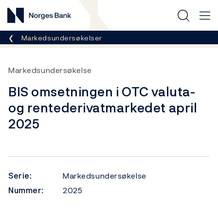
Norges Bank
Her er du nå:
Markedsundersøkelser
Markedsundersøkelse
BIS omsetningen i OTC valuta-
og rentederivatmarkedet april
2025
Serie:
Markedsundersøkelse
Nummer:
2025