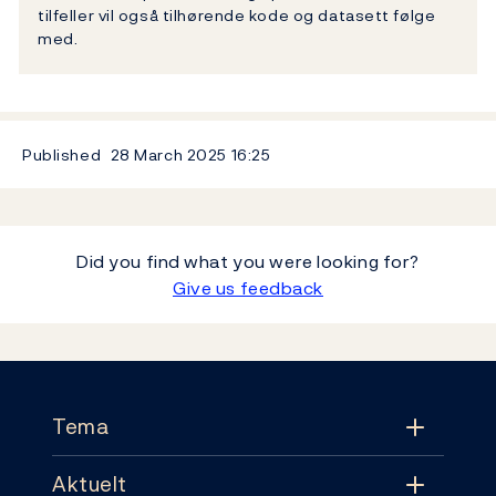
tilfeller vil også tilhørende kode og datasett følge
med.
Published
28 March 2025
16:25
Did you find what you were looking for?
Give us feedback
Footer
Tema
Aktuelt
Tema