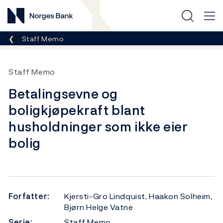
Norges Bank
Her er du nå:
Staff Memo
Staff Memo
Betalingsevne og
boligkjøpekraft blant
husholdninger som ikke eier
bolig
Forfatter:
Kjersti-Gro Lindquist, Haakon Solheim,
Bjørn Helge Vatne
Serie:
Staff Memo