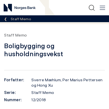
Norges Bank
Her er du nå:
Staff Memo
Staff Memo
Boligbygging og
husholdningsvekst
Forfatter:
Sverre Mæhlum, Per Marius Pettersen
og Hong Xu
Serie:
Staff Memo
Nummer:
12/2018