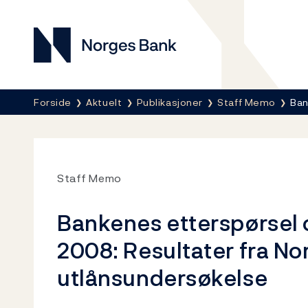
Norges Bank
Her er du nå:
Forside
Aktuelt
Publikasjoner
Staff Memo
Ban
Staff Memo
Bankenes etterspørsel o
2008: Resultater fra N
utlånsundersøkelse