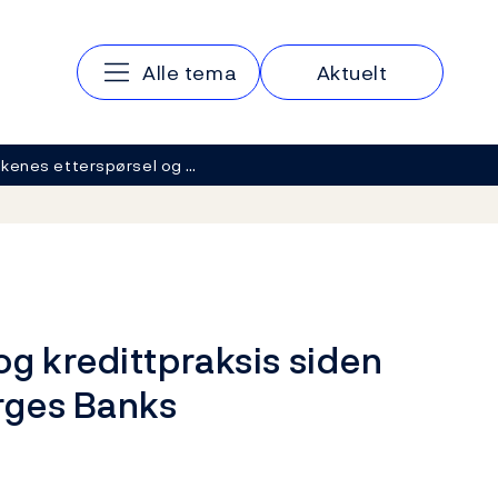
Hovedmeny
Alle tema
Aktuelt
kenes etterspørsel og …
g kredittpraksis siden
orges Banks