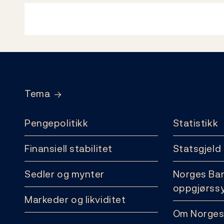
Footer
Tema
Pengepolitikk
Statistikk
Finansiell stabilitet
Statsgjeld
Sedler og mynter
Norges Ba
oppgjørss
Markeder og likviditet
Om Norges