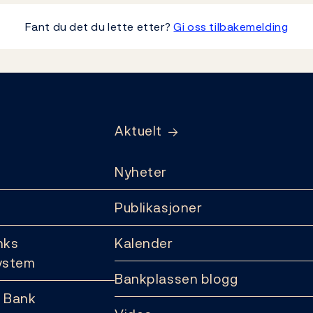
Fant du det du lette etter?
Gi oss tilbakemelding
Aktuelt
Nyheter
Publikasjoner
nks
Kalender
ystem
Bankplassen blogg
 Bank