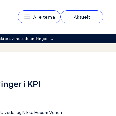
Hovedmeny
Alle tema
Aktuelt
ekter av metodeendringer i …
nger i KPI
et Ulvedal og Nikka Husom Vonen