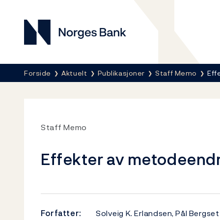
Norges Bank
Her er du nå:
Forside
Aktuelt
Publikasjoner
Staff Memo
Eff
Staff Memo
Effekter av metodeendri
Forfatter:
Solveig K. Erlandsen, Pål Bergs