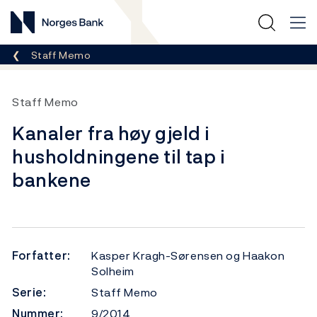
Norges Bank
Her er du nå:
Staff Memo
Staff Memo
Kanaler fra høy gjeld i
husholdningene til tap i
bankene
Forfatter:
Kasper Kragh-Sørensen og Haakon
Solheim
Serie:
Staff Memo
Nummer:
9/2014