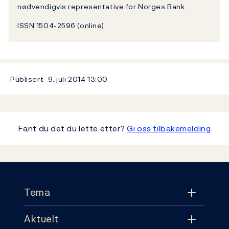
nødvendigvis representative for Norges Bank.
ISSN 1504-2596 (online)
Publisert
9. juli 2014
13:00
Fant du det du lette etter?
Gi oss tilbakemelding
Footer
Tema
Aktuelt
Tema