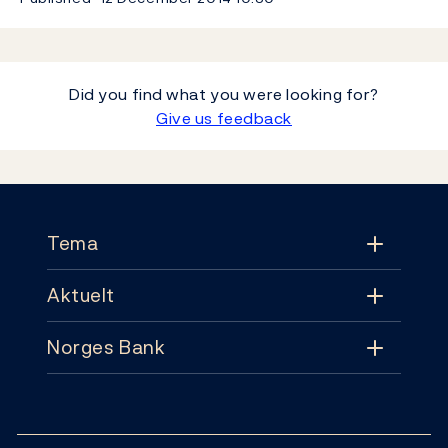
Did you find what you were looking for?
Give us feedback
Footer
Tema
Aktuelt
Tema
Norges Bank
Aktuelt
Pengepolitikk
Kontakt
Nyheter
Finansiell stabilitet