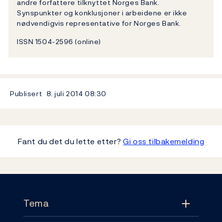
andre forfattere tilknyttet Norges Bank.
Synspunkter og konklusjoner i arbeidene er ikke
nødvendigvis representative for Norges Bank.
ISSN 1504-2596 (online)
Publisert
8. juli 2014
08:30
Fant du det du lette etter?
Gi oss tilbakemelding
Footer
Tema