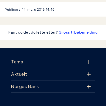
Publisert
14. mars 2013
14:45
Fant du det du lette etter?
Gi oss tilbakemelding
Footer
Tema
Aktuelt
Tema
Norges Bank
Aktuelt
Pengepolitikk
Kontakt
Nyheter
Finansiell stabilitet