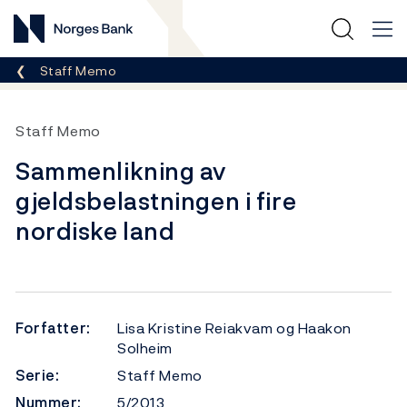
Norges Bank
Her er du nå:
Staff Memo
Staff Memo
Sammenlikning av
gjeldsbelastningen i fire
nordiske land
Forfatter:
Lisa Kristine Reiakvam og Haakon
Solheim
Serie:
Staff Memo
Nummer:
5/2013