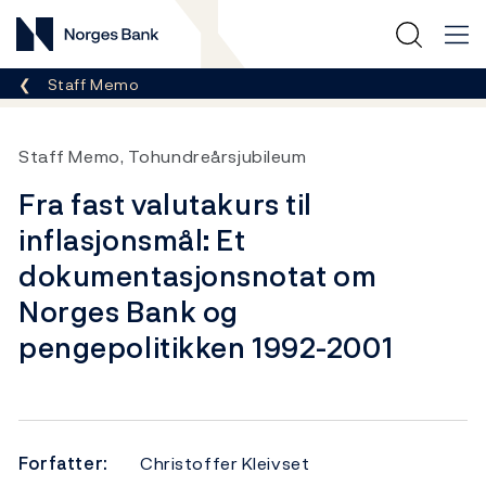
Norges Bank
Her er du nå:
Staff Memo
Staff Memo, Tohundreårsjubileum
Fra fast valutakurs til
inflasjonsmål: Et
dokumentasjonsnotat om
Norges Bank og
pengepolitikken 1992-2001
Forfatter:
Christoffer Kleivset