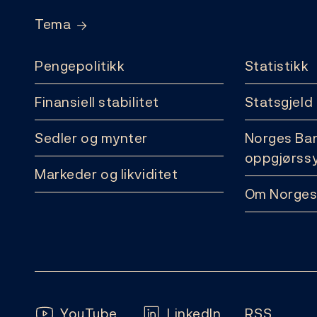
Tema
Pengepolitikk
Statistikk
Finansiell stabilitet
Statsgjeld
Sedler og mynter
Norges Ba
oppgjørss
Markeder og likviditet
Om Norges
Følg oss:
YouTube
LinkedIn
RSS