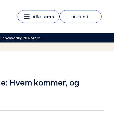
Hovedmeny
Alle tema
Aktuelt
 innvandring til Norge: …
rge: Hvem kommer, og