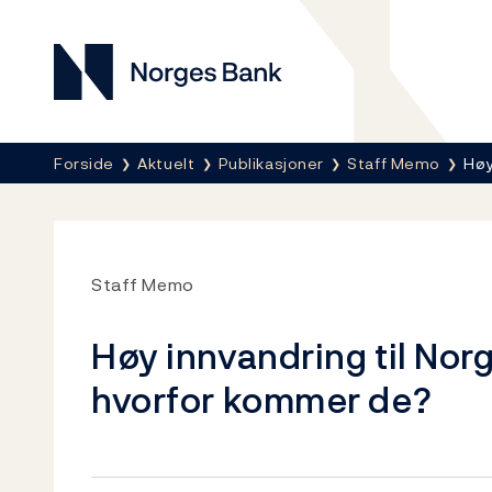
Norges Bank
Her er du nå:
Forside
Aktuelt
Publikasjoner
Staff Memo
Høy
Staff Memo
Høy innvandring til No
hvorfor kommer de?