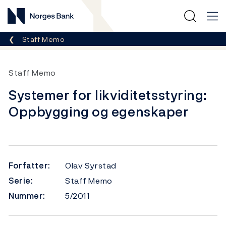
Norges Bank
Her er du nå:
Staff Memo
Staff Memo
Systemer for likviditetsstyring:
Oppbygging og egenskaper
Forfatter:
Olav Syrstad
Serie:
Staff Memo
Nummer:
5/2011