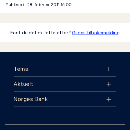
Publisert
28. februar 2011
15:00
Fant du det du lette etter?
Gi oss tilbakemelding
Footer
Tema
Aktuelt
Tema
Norges Bank
Aktuelt
Pengepolitikk
Kontakt
Nyheter
Finansiell stabilitet