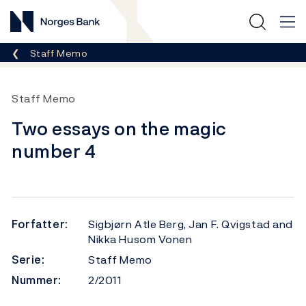
Norges Bank
Her er du nå:
Staff Memo
Staff Memo
Two essays on the magic
number 4
Forfatter:
Sigbjørn Atle Berg, Jan F. Qvigstad and
Nikka Husom Vonen
Serie:
Staff Memo
Nummer:
2/2011