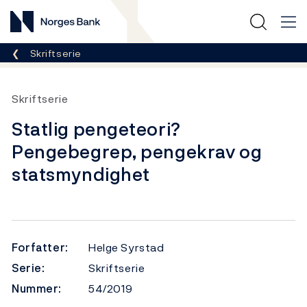
Norges Bank
Her er du nå:
Skriftserie
Skriftserie
Statlig pengeteori?
Pengebegrep, pengekrav og
statsmyndighet
Forfatter:
Helge Syrstad
Serie:
Skriftserie
Nummer:
54/2019