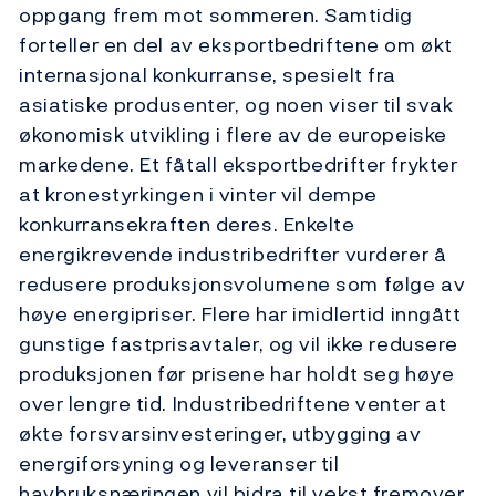
oppgang frem mot sommeren. Samtidig
forteller en del av eksportbedriftene om økt
internasjonal konkurranse, spesielt fra
asiatiske produsenter, og noen viser til svak
økonomisk utvikling i flere av de europeiske
markedene. Et fåtall eksportbedrifter frykter
at kronestyrkingen i vinter vil dempe
konkurransekraften deres. Enkelte
energikrevende industribedrifter vurderer å
redusere produksjonsvolumene som følge av
høye energi­priser. Flere har imidlertid inngått
gunstige fastprisavtaler, og vil ikke redusere
produksjonen før prisene har holdt seg høye
over lengre tid. Industribedriftene venter at
økte forsvarsinvesteringer, utbygging av
energiforsyning og leveranser til
havbruksnæringen vil bidra til vekst fremover.