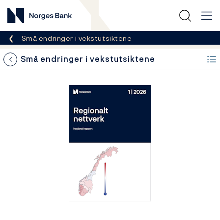
Norges Bank
Her er du nå:
Små endringer i vekstutsiktene
Små endringer i vekstutsiktene