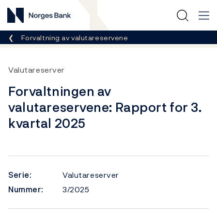
Norges Bank
Her er du nå:
Forvaltning av valutareservene
Valutareserver
Forvaltningen av
valutareservene: Rapport for 3.
kvartal 2025
Serie:
Valutareserver
Nummer:
3/2025