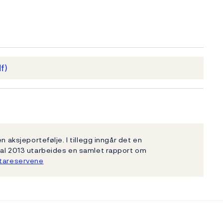
f)
n aksjeportefølje. I tillegg inngår det en
tal 2013 utarbeides en samlet rapport om
tareservene