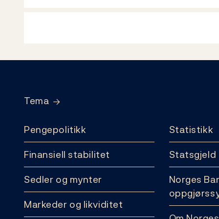
Footer
Tema
Pengepolitikk
Statistikk
Finansiell stabilitet
Statsgjeld
Sedler og mynter
Norges Ba
oppgjørss
Markeder og likviditet
Om Norges