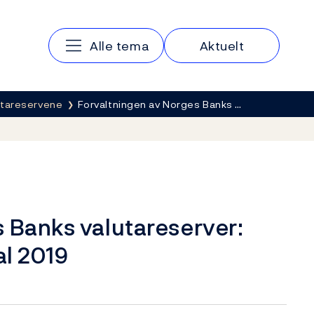
Hovedmeny
Alle tema
Aktuelt
lutareservene
Forvaltningen av Norges Banks …
 Banks valutareserver:
al 2019