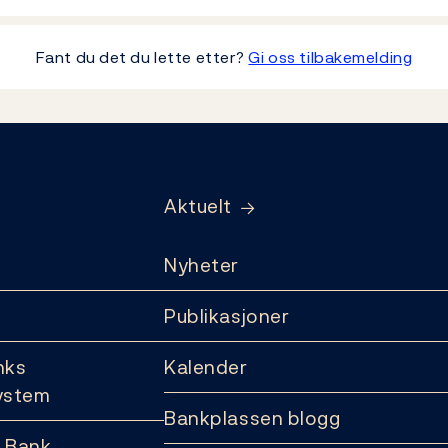
Fant du det du lette etter?
Gi oss tilbakemelding
Aktuelt
Nyheter
Publikasjoner
nks
Kalender
ystem
Bankplassen blogg
 Bank