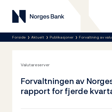
Norges Bank
Her er du nå:
Forside
Aktuelt
Publikasjoner
Forvaltning av va
Valutareserver
Forvaltningen av Norges
rapport for fjerde kvart