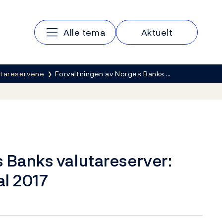
Hovedmeny
Alle tema
Aktuelt
lutareservene
Forvaltningen av Norges Banks …
 Banks valutareserver:
al 2017