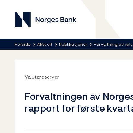
Norges Bank
Her er du nå:
Forside
Aktuelt
Publikasjoner
Forvaltning av va
Valutareserver
Forvaltningen av Norges
rapport for første kvart