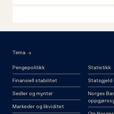
Footer
Tema
Pengepolitikk
Statistikk
Finansiell stabilitet
Statsgjeld
Sedler og mynter
Norges Ba
oppgjørss
Markeder og likviditet
Om Norges