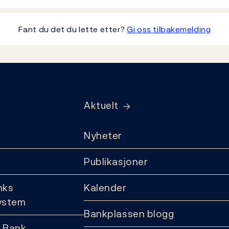
Fant du det du lette etter?
Gi oss tilbakemelding
Aktuelt
Nyheter
Publikasjoner
nks
Kalender
ystem
Bankplassen blogg
 Bank