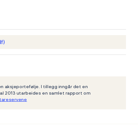
f)
n aksjeportefølje. I tillegg inngår det en
tal 2013 utarbeides en samlet rapport om
tareservene