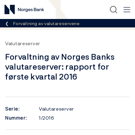
Norges Bank
Her er du nå:
Forvaltning av valutareservene
Valutareserver
Forvaltning av Norges Banks
valutareserver: rapport for
første kvartal 2016
Serie:
Valutareserver
Nummer:
1/2016