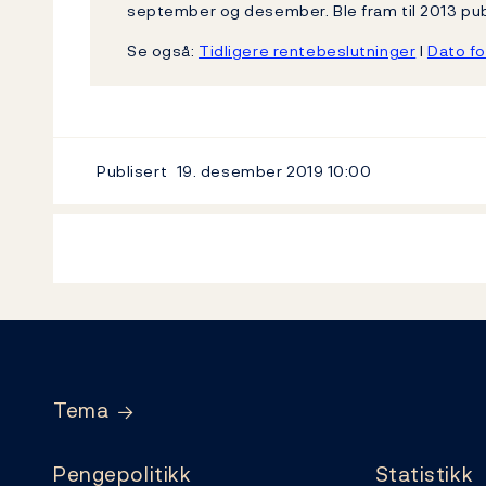
september og desember. Ble fram til 2013 publ
Se også:
Tidligere rentebeslutninger
l
Dato fo
Publisert
19. desember 2019
10:00
Footer
Tema
Pengepolitikk
Statistikk