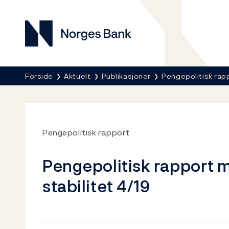
Norges Bank
Her er du nå:
Forside
Aktuelt
Publikasjoner
Pengepolitisk rap
Pengepolitisk rapport
Pengepolitisk rapport m
stabilitet 4/19