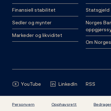
Finansiell stabilitet
Statsgjeld
Sedler og mynter
Norges Ba
oppgjørss
Markeder og likviditet
Om Norges
Følg oss:
YouTube
LinkedIn
RSS
Personvern
Opphavsrett
Bedrager