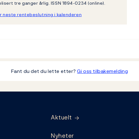
isert tre ganger årlig. ISSN 1894-0234 (online).
r neste rentebeslutning i kalenderen
Fant du det du lette etter?
Gi oss tilbakemelding
Aktuelt
Nyheter