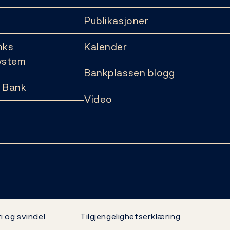
Publikasjoner
nks
Kalender
ystem
Bankplassen blogg
 Bank
Video
i og svindel
Tilgjengelighetserklæring