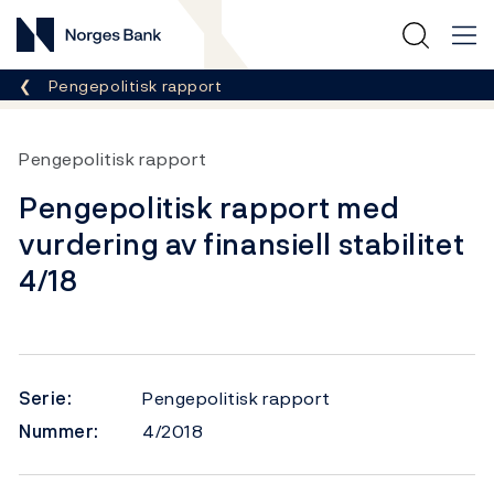
Norges Bank
Her er du nå:
Pengepolitisk rapport
Pengepolitisk rapport
Pengepolitisk rapport med
vurdering av finansiell stabilitet
4/18
Serie:
Pengepolitisk rapport
Nummer:
4/2018