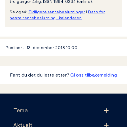
tre ganger årlig. ISSN 1894-0234 (online).
Se også:
Tidligere rentebeslutninger
l
Dato for
neste rentebeslutning i kalenderen
Publisert
13. desember 2018
10:00
Fant du det du lette etter?
Gi oss tilbakemelding
Footer
Tema
Aktuelt
Tema