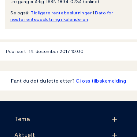
tre ganger årlig. ISSN 1894-0234 (online).
Se også:
Tidligere rentebeslutninger
l
Dato for
neste rentebeslutning i kalenderen
Publisert
14. desember 2017
10:00
Fant du det du lette etter?
Gi oss tilbakemelding
Footer
Tema
Aktuelt
Tema