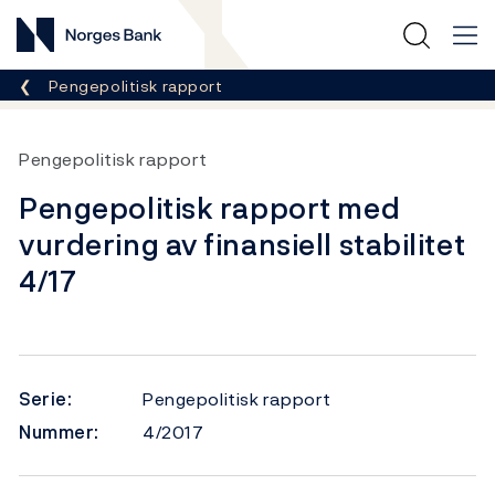
Norges Bank
Her er du nå:
Pengepolitisk rapport
Pengepolitisk rapport
Pengepolitisk rapport med
vurdering av finansiell stabilitet
4/17
Serie:
Pengepolitisk rapport
Nummer:
4/2017