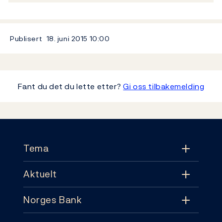
Publisert
18. juni 2015
10:00
Fant du det du lette etter?
Gi oss tilbakemelding
Footer
Tema
Aktuelt
Tema
Norges Bank
Aktuelt
Pengepolitikk