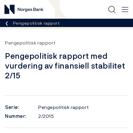
Norges Bank
Her er du nå:
Pengepolitisk rapport
Pengepolitisk rapport
Pengepolitisk rapport med
vurdering av finansiell stabilitet
2/15
Serie:
Pengepolitisk rapport
Nummer:
2/2015