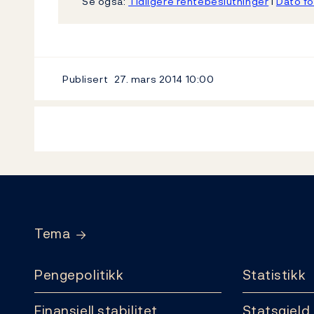
Se også:
Tidligere rentebeslutninger
l
Dato fo
Publisert
27. mars 2014
10:00
Footer
Tema
Pengepolitikk
Statistikk
Finansiell stabilitet
Statsgjeld