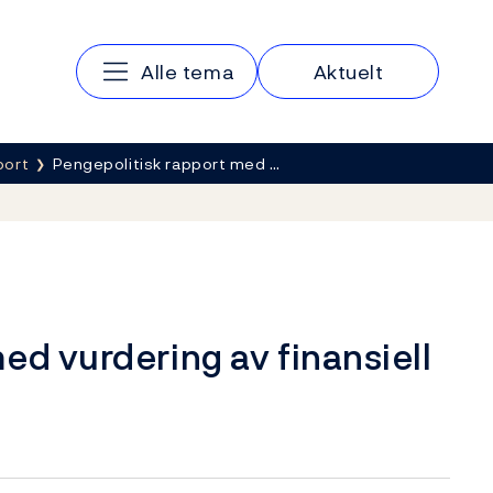
Hovedmeny
Alle tema
Aktuelt
port
Pengepolitisk rapport med …
ed vurdering av finansiell