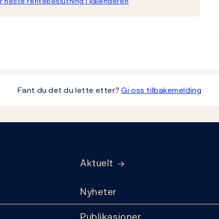
r neste rentebeslutning i kalenderen
Fant du det du lette etter?
Gi oss tilbakemelding
Aktuelt
Nyheter
Publikasjoner