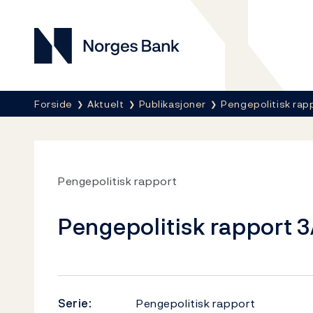
Norges Bank
Her er du nå:
Forside
Aktuelt
Publikasjoner
Pengepolitisk rap
Pengepolitisk rapport
Pengepolitisk rapport 3
Serie:
Pengepolitisk rapport