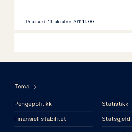
Publisert
19. oktober 2011
14:00
Footer
Tema
Pengepolitikk
Statistikk
Finansiell stabilitet
Statsgjeld