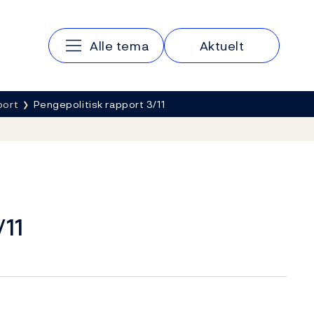
Hovedmeny
Alle tema
Aktuelt
port
Pengepolitisk rapport 3/11
/11