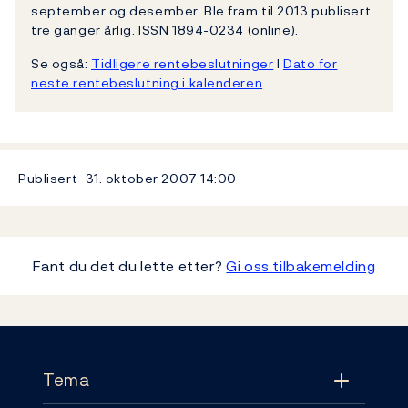
september og desember. Ble fram til 2013 publisert
tre ganger årlig. ISSN 1894-0234 (online).
Se også:
Tidligere rentebeslutninger
l
Dato for
neste rentebeslutning i kalenderen
Publisert
31. oktober 2007
14:00
Fant du det du lette etter?
Gi oss tilbakemelding
Footer
Tema