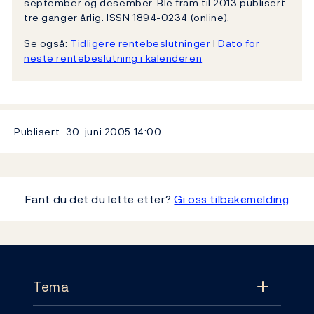
september og desember. Ble fram til 2013 publisert
tre ganger årlig. ISSN 1894-0234 (online).
Se også:
Tidligere rentebeslutninger
l
Dato for
neste rentebeslutning i kalenderen
Publisert
30. juni 2005
14:00
Fant du det du lette etter?
Gi oss tilbakemelding
Footer
Tema