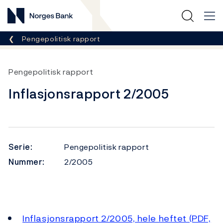
Norges Bank
Her er du nå:
Pengepolitisk rapport
Pengepolitisk rapport
Inflasjonsrapport 2/2005
Serie:
Pengepolitisk rapport
Nummer:
2/2005
Inflasjonsrapport 2/2005, hele heftet (PDF,