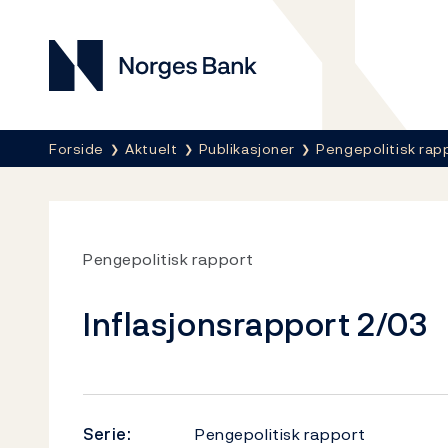
Norges Bank
Her er du nå:
Forside
Aktuelt
Publikasjoner
Pengepolitisk rap
Pengepolitisk rapport
Inflasjonsrapport 2/03
Serie:
Pengepolitisk rapport