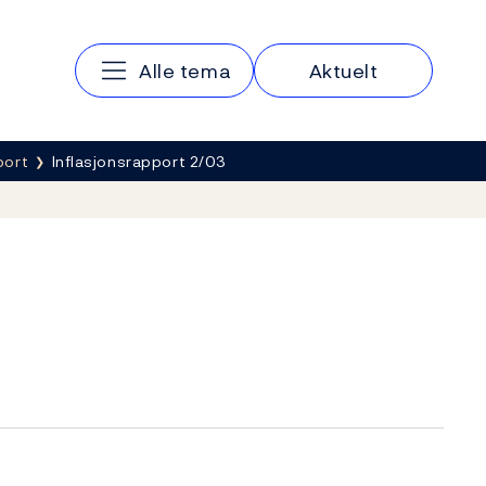
Hovedmeny
Alle tema
Aktuelt
port
Inflasjonsrapport 2/03