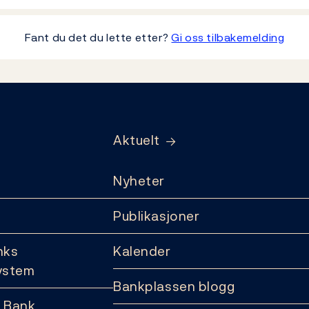
Fant du det du lette etter?
Gi oss tilbakemelding
Aktuelt
Nyheter
Publikasjoner
nks
Kalender
ystem
Bankplassen blogg
 Bank