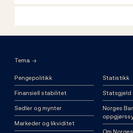
Footer
Tema
Pengepolitikk
Statistikk
Finansiell stabilitet
Statsgjeld
Sedler og mynter
Norges Ba
oppgjørss
Markeder og likviditet
Om Norges