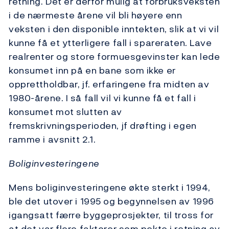
retning. Det er derfor mulig at forbruksveksten
i de nærmeste årene vil bli høyere enn
veksten i den disponible inntekten, slik at vi vil
kunne få et ytterligere fall i spareraten. Lave
realrenter og store formuesgevinster kan lede
konsumet inn på en bane som ikke er
opprettholdbar, jf. erfaringene fra midten av
1980-årene. I så fall vil vi kunne få et fall i
konsumet mot slutten av
fremskrivningsperioden, jf drøfting i egen
ramme i avsnitt 2.1.
Boliginvesteringene
Mens boliginvesteringene økte sterkt i 1994,
ble det utover i 1995 og begynnelsen av 1996
igangsatt færre byggeprosjekter, til tross for
at det var flere faktorer som pekte i retning av