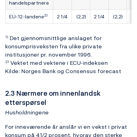
handelspartnere
2)
EU-12-landene
2 1/4
(2,2)
2 1/4
(2,2)
Det gjennomsnittlige anslaget for
1)
konsumprisveksten fra ulike private
institusjoner pr. november 1996.
Vektet med vektene i ECU-indeksen
2)
Kilde: Norges Bank og Consensus forecast
2.3 Nærmere om innenlandsk
etterspørsel
Husholdningene
For inneværende år anslår vi en vekst i privat
konsum på 41/2 prosent, hvorav den sterke