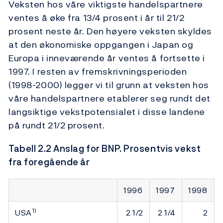
Veksten hos våre viktigste handelspartnere
ventes å øke fra 13/4 prosent i år til 21/2
prosent neste år. Den høyere veksten skyldes
at den økonomiske oppgangen i Japan og
Europa i inneværende år ventes å fortsette i
1997. I resten av fremskrivningsperioden
(1998-2000) legger vi til grunn at veksten hos
våre handelspartnere etablerer seg rundt det
langsiktige vekstpotensialet i disse landene
på rundt 21/2 prosent.
Tabell 2.2 Anslag for BNP. Prosentvis vekst
fra foregående år
1996
1997
1998
1)
USA
2 1/2
2 1/4
2