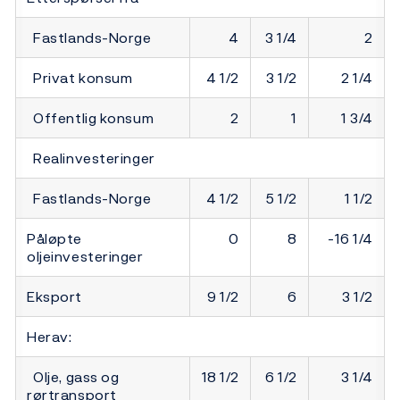
Fastlands-Norge
4
3 1/4
2
Privat konsum
4 1/2
3 1/2
2 1/4
Offentlig konsum
2
1
1 3/4
Realinvesteringer
Fastlands-Norge
4 1/2
5 1/2
1 1/2
Påløpte
0
8
-16 1/4
oljeinvesteringer
Eksport
9 1/2
6
3 1/2
Herav:
Olje, gass og
18 1/2
6 1/2
3 1/4
rørtransport