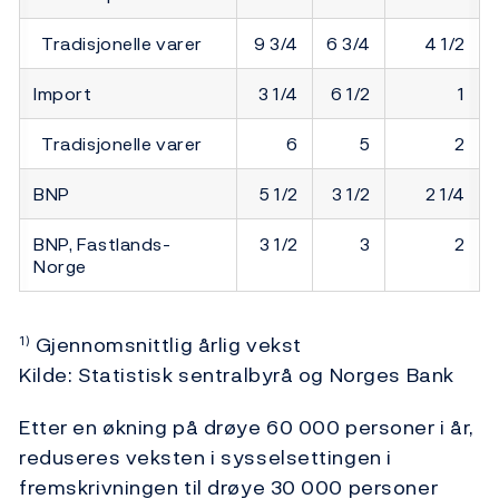
Tradisjonelle varer
9 3/4
6 3/4
4 1/2
Import
3 1/4
6 1/2
1
Tradisjonelle varer
6
5
2
BNP
5 1/2
3 1/2
2 1/4
BNP, Fastlands-
3 1/2
3
2
Norge
Gjennomsnittlig årlig vekst
1)
Kilde: Statistisk sentralbyrå og Norges Bank
Etter en økning på drøye 60 000 personer i år,
reduseres veksten i sysselsettingen i
fremskrivningen til drøye 30 000 personer