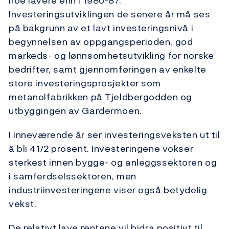
noe lavere enn i 1986-87.
Investeringsutviklingen de senere år må ses
på bakgrunn av et lavt investeringsnivå i
begynnelsen av oppgangsperioden, god
markeds- og lønnsomhetsutvikling for norske
bedrifter, samt gjennomføringen av enkelte
store investeringsprosjekter som
metanolfabrikken på Tjeldbergodden og
utbyggingen av Gardermoen.
I inneværende år ser investeringsveksten ut til
å bli 41/2 prosent. Investeringene vokser
sterkest innen bygge- og anleggssektoren og
i samferdselssektoren, men
industriinvesteringene viser også betydelig
vekst.
De relativt lave rentene vil bidra positivt til