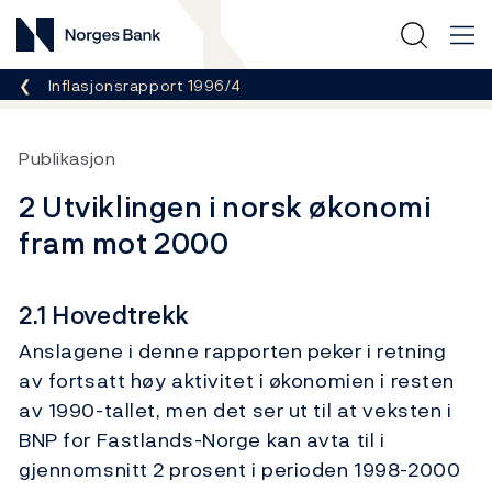
Norges Bank
Her er du nå:
Inflasjonsrapport 1996/4
Publikasjon
2 Utviklingen i norsk økonomi
fram mot 2000
2.1 Hovedtrekk
Anslagene i denne rapporten peker i retning
av fortsatt høy aktivitet i økonomien i resten
av 1990-tallet, men det ser ut til at veksten i
BNP for Fastlands-Norge kan avta til i
gjennomsnitt 2 prosent i perioden 1998-2000