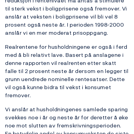
reduksjon i rentenivået må antas å stimulere
til sterk vekst i boligprisene også fremover. Vi
anslår at veksten i boligprisene vil bli vel 8
prosent også neste år. I perioden 1998-2000
anslår vi en mer moderat prisoppgang.
Realrentene for husholdningene er også i ferd
med å bli relativt lave. Basert på anslagene i
denne rapporten vil realrenten etter skatt
falle til 2 prosent neste år dersom en legger til
grunn uendrede nominelle rentesatser. Dette
vil også kunne bidra til vekst i konsumet
fremover.
Vi anslår at husholdningenes samlede sparing
svekkes noe i år og neste år for deretter å øke
noe mot slutten av fremskrivningsperioden.
En betydelig andel av konsumveksten de siste