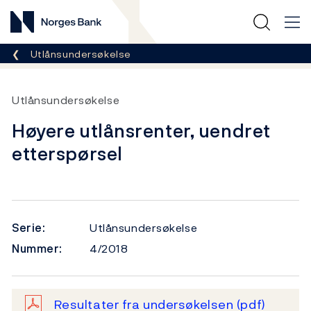
Norges Bank
Her er du nå:
Utlånsundersøkelse
Utlånsundersøkelse
Høyere utlånsrenter, uendret
etterspørsel
Serie:
Utlånsundersøkelse
Nummer:
4/2018
Resultater fra undersøkelsen
(pdf)