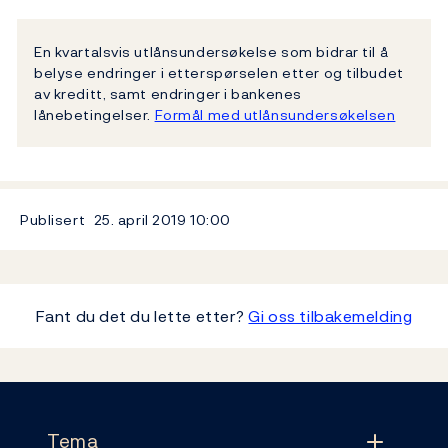
En kvartalsvis utlånsundersøkelse som bidrar til å
belyse endringer i etterspørselen etter og tilbudet
av kreditt, samt endringer i bankenes
lånebetingelser.
Formål med utlånsundersøkelsen
Publisert
25. april 2019
10:00
Fant du det du lette etter?
Gi oss tilbakemelding
Footer
Tema