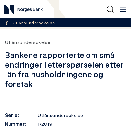
Norges Bank
Her er du nå:
Utlånsundersøkelse
Utlånsundersøkelse
Bankene rapporterte om små
endringer i etterspørselen etter
lån fra husholdningene og
foretak
Serie:
Utlånsundersøkelse
Nummer:
1/2019