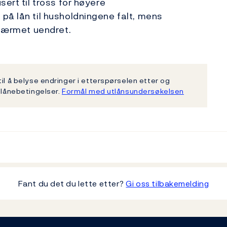
ert til tross for høyere
på lån til husholdningene falt, mens
lnærmet uendret.
il å belyse endringer i etterspørselen etter og
 lånebetingelser.
Formål med utlånsundersøkelsen
Fant du det du lette etter?
Gi oss tilbakemelding