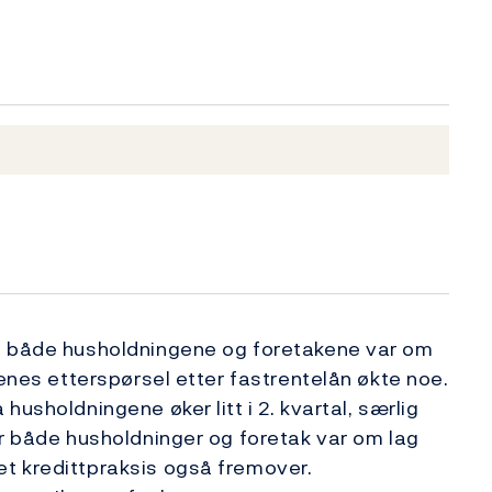
)
ra både husholdningene og foretakene var om
genes etterspørsel etter fastrentelån økte noe.
usholdningene øker litt i 2. kvartal, særlig
or både husholdninger og foretak var om lag
t kredittpraksis også fremover.