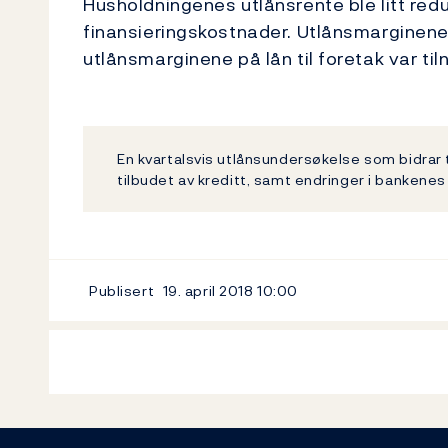
Husholdningenes utlånsrente ble litt redus
finansieringskostnader. Utlånsmarginene 
utlånsmarginene på lån til foretak var ti
En kvartalsvis utlånsundersøkelse som bidrar t
tilbudet av kreditt, samt endringer i bankenes
Publisert
19. april 2018
10:00
Footer