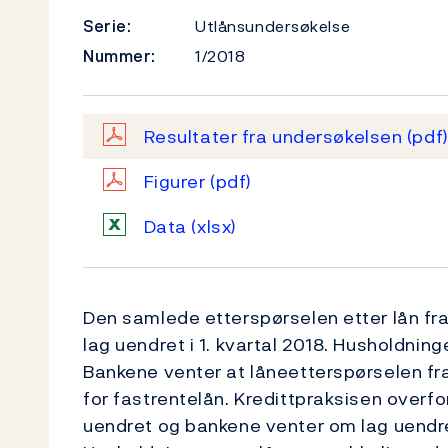
Serie:
Utlånsundersøkelse
Nummer:
1/2018
Resultater fra undersøkelsen
(pdf
Figurer
(pdf)
Data
(xlsx)
Den samlede etterspørselen etter lån f
lag uendret i 1. kvartal 2018. Husholdnin
Bankene venter at låneetterspørselen fra h
for fastrentelån. Kredittpraksisen overf
uendret og bankene venter om lag uendre