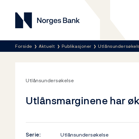
Norges Bank
Her er du nå:
Forside
Aktuelt
Publikasjoner
Utlånsundersøkel
Utlånsundersøkelse
Utlånsmarginene har øk
Serie:
Utlånsundersøkelse