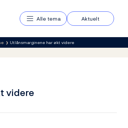
Hovedmeny
Alle tema
Aktuelt
se
Utlånsmarginene har økt videre
t videre