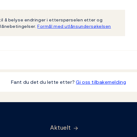
il å belyse endringer i etterspørselen etter og
 lånebetingelser.
Formål med utlånsundersøkelsen
Fant du det du lette etter?
Gi oss tilbakemelding
Aktuelt