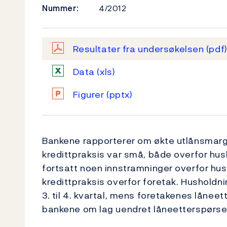
Nummer:
4/2012
Resultater fra undersøkelsen
(pdf
Data
(xls)
Figurer
(pptx)
Bankene rapporterer om økte utlånsmargin
kredittpraksis var små, både overfor hus
fortsatt noen innstramninger overfor hush
kredittpraksis overfor foretak. Hus­holdni
3. til 4. kvartal, mens foretakenes låneett
bankene om lag uendret låneetterspørsel