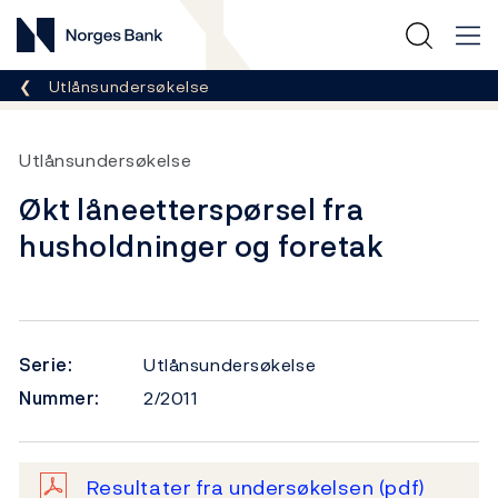
Norges Bank
Her er du nå:
Utlånsundersøkelse
Utlånsundersøkelse
Økt låneetterspørsel fra
husholdninger og foretak
Serie:
Utlånsundersøkelse
Nummer:
2/2011
Resultater fra undersøkelsen
(pdf)