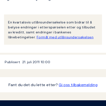
En kvartalsvis utlånsundersøkelse som bidrar til å
belyse endringer i etterspørselen etter og tilbudet
av kreditt, samt endringer i bankenes
lånebetingelser.
Formål med utlånsundersøkelsen
Publisert
21. juli 2011
10:00
Fant du det du lette etter?
Gi oss tilbakemelding
Footer