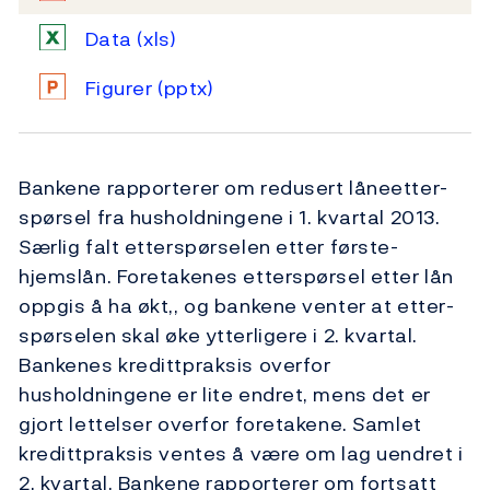
Data
(xls)
Figurer
(pptx)
Bankene rapporterer om redusert låneetter­
spør­­sel fra husholdningene i 1. kvartal 2013.
Særlig falt etter­spør­selen etter første­
hjemslån. Foretakenes etterspørsel etter lån
oppgis å ha økt,, og bankene venter at etter­
spørselen skal øke ytterligere i 2. kvartal.
Bankenes kredittpraksis overfor
husholdningene er lite endret, mens det er
gjort lettelser overfor foretakene. Samlet
kredittpraksis ventes å være om lag uendret i
2. kvartal. Bankene rapporterer om fortsatt