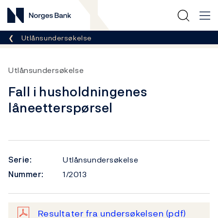
Norges Bank
Her er du nå:
Utlånsundersøkelse
Utlånsundersøkelse
Fall i husholdningenes
låneetterspørsel
Serie:
Utlånsundersøkelse
Nummer:
1/2013
Resultater fra undersøkelsen
(pdf)