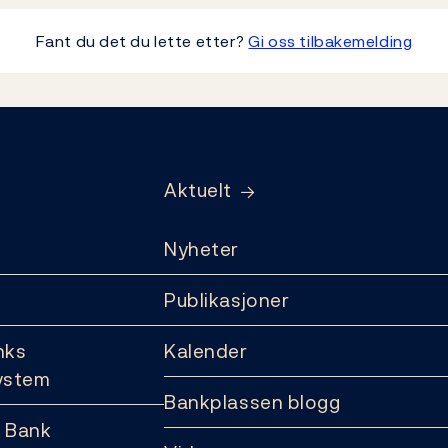
Fant du det du lette etter?
Gi oss tilbakemelding
Aktuelt
Nyheter
Publikasjoner
nks
Kalender
ystem
Bankplassen blogg
 Bank