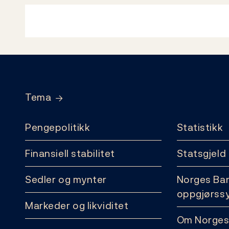
Footer
Tema
Pengepolitikk
Statistikk
Finansiell stabilitet
Statsgjeld
Sedler og mynter
Norges Ba
oppgjørss
Markeder og likviditet
Om Norges