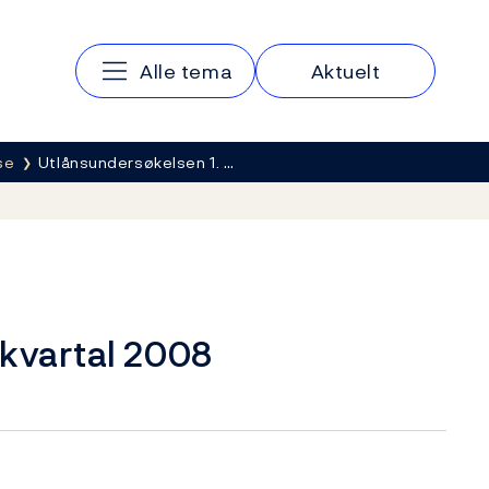
Hovedmeny
Alle tema
Aktuelt
se
Utlånsundersøkelsen 1. …
 kvartal 2008