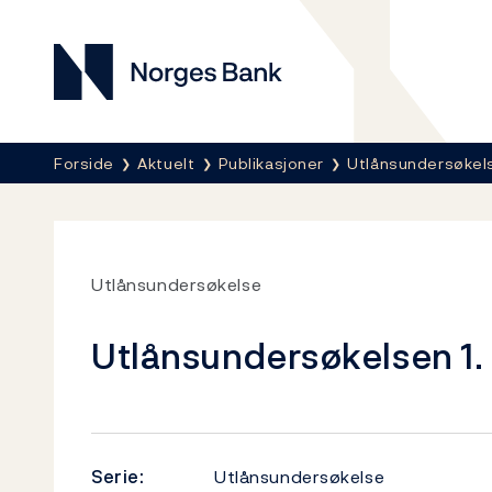
Norges Bank
Her er du nå:
Forside
Aktuelt
Publikasjoner
Utlånsundersøkel
Utlånsundersøkelse
Utlånsundersøkelsen 1.
Serie:
Utlånsundersøkelse