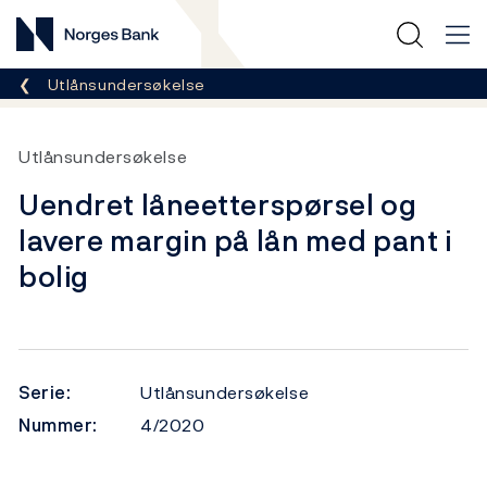
Norges Bank
Her er du nå:
Utlånsundersøkelse
Utlånsundersøkelse
Uendret låneetterspørsel og
lavere margin på lån med pant i
bolig
Serie:
Utlånsundersøkelse
Nummer:
4/2020