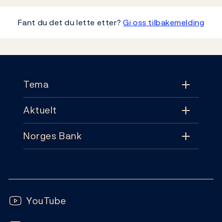
Fant du det du lette etter?
Gi oss tilbakemelding
Footer
Tema
Aktuelt
Tema
Norges Bank
Aktuelt
Pengepolitikk
Kontakt
Nyheter
Finansiell stabilitet
Følg oss:
Abonnement
Publikasjoner
YouTube
Sedler og mynter