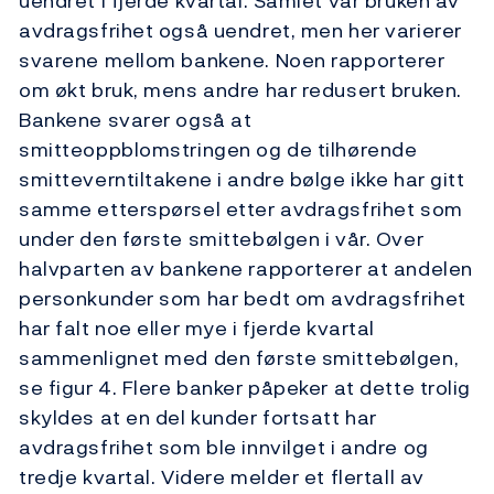
uendret i fjerde kvartal. Samlet var bruken av
avdragsfrihet også uendret, men her varierer
svarene mellom bankene. Noen rapporterer
om økt bruk, mens andre har redusert bruken.
Bankene svarer også at
smitteoppblomstringen og de tilhørende
smitteverntiltakene i andre bølge ikke har gitt
samme etterspørsel etter avdragsfrihet som
under den første smittebølgen i vår. Over
halvparten av bankene rapporterer at andelen
personkunder som har bedt om avdragsfrihet
har falt noe eller mye i fjerde kvartal
sammenlignet med den første smittebølgen,
se figur 4. Flere banker påpeker at dette trolig
skyldes at en del kunder fortsatt har
avdragsfrihet som ble innvilget i andre og
tredje kvartal. Videre melder et flertall av