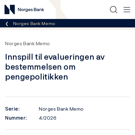
Norges Bank
Her er du nå:
Norges Bank Memo
Norges Bank Memo
Innspill til evalueringen av
bestemmelsen om
pengepolitikken
Serie:
Norges Bank Memo
Nummer:
4/2026