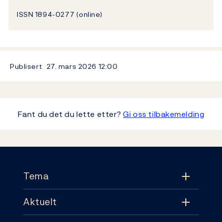
ISSN 1894-0277 (online)
Publisert
27. mars 2026
12:00
Fant du det du lette etter?
Gi oss tilbakemelding
Footer
Tema
Aktuelt
Tema