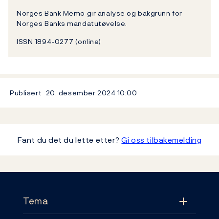
Norges Bank Memo gir analyse og bakgrunn for
Norges Banks mandatutøvelse.
ISSN 1894-0277 (online)
Publisert
20. desember 2024
10:00
Fant du det du lette etter?
Gi oss tilbakemelding
Footer
Tema