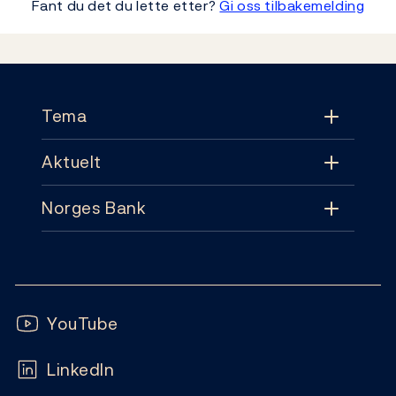
Fant du det du lette etter?
Gi oss tilbakemelding
Footer
Tema
Aktuelt
Tema
Norges Bank
Aktuelt
Pengepolitikk
Kontakt
Nyheter
Finansiell stabilitet
Følg oss:
Abonnement
Publikasjoner
YouTube
Sedler og mynter
Ofte stilte spørsmål
LinkedIn
Kalender
Markeder og likviditet